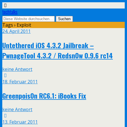
techtalks
Tags › Exploit
24. April 2011
Untethered iOS 4.3.2 Jailbreak –
PwnageTool 4.3.2 / Redsn0w 0.9.6 rc14
keine Antwort
18. Februar 2011
Greenpois0n RC6.1: iBooks Fix
keine Antwort
13. Februar 2011