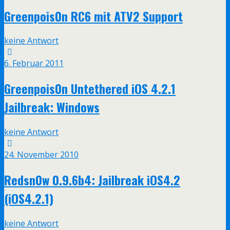
Greenpois0n RC6 mit ATV2 Support
keine Antwort
6. Februar 2011
Greenpois0n Untethered iOS 4.2.1
Jailbreak: Windows
keine Antwort
24. November 2010
Redsn0w 0.9.6b4: Jailbreak iOS4.2
(iOS4.2.1)
keine Antwort