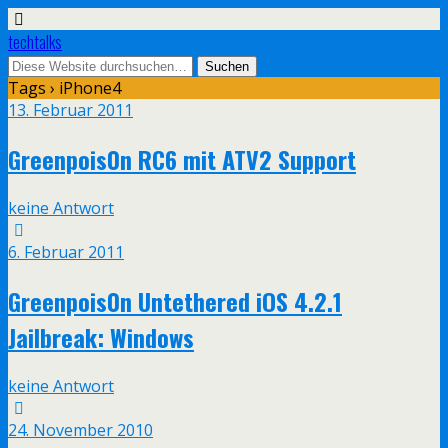
techtalks
Tags › iPhone4
13. Februar 2011
Greenpois0n RC6 mit ATV2 Support
keine Antwort
6. Februar 2011
Greenpois0n Untethered iOS 4.2.1
Jailbreak: Windows
keine Antwort
24. November 2010