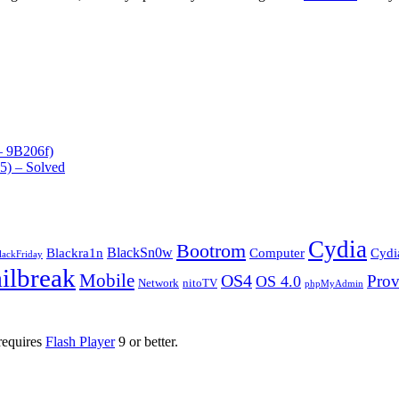
– 9B206f)
-5) – Solved
Cydia
Bootrom
BlackSn0w
Blackra1n
Computer
Cydi
lackFriday
ailbreak
Mobile
OS4
Prov
OS 4.0
Network
nitoTV
phpMyAdmin
requires
Flash Player
9 or better.