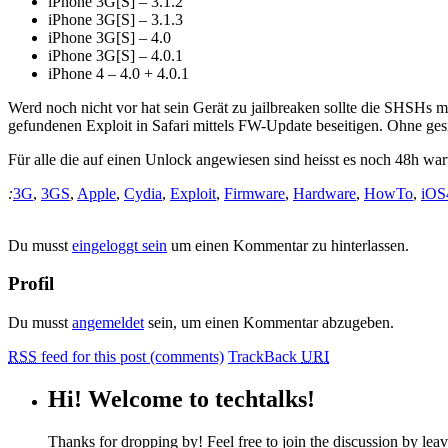
iPhone 3G[S] – 3.1.2
iPhone 3G[S] – 3.1.3
iPhone 3G[S] – 4.0
iPhone 3G[S] – 4.0.1
iPhone 4 – 4.0 + 4.0.1
Werd noch nicht vor hat sein Gerät zu jailbreaken sollte die SHSHs 
gefundenen Exploit in Safari mittels FW-Update beseitigen. Ohne ges
Für alle die auf einen Unlock angewiesen sind heisst es noch 48h wa
:
3G
,
3GS
,
Apple
,
Cydia
,
Exploit
,
Firmware
,
Hardware
,
HowTo
,
iOS
Du musst
eingeloggt sein
um einen Kommentar zu hinterlassen.
Profil
Du musst
angemeldet
sein, um einen Kommentar abzugeben.
RSS
feed for this post (comments)
TrackBack
URI
Hi! Welcome to techtalks!
Thanks for dropping by! Feel free to join the discussion by le