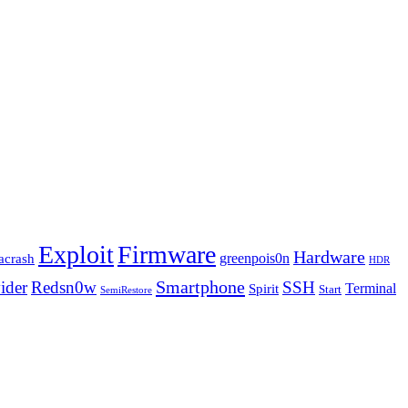
Exploit
Firmware
Hardware
greenpois0n
acrash
HDR
Smartphone
ider
Redsn0w
SSH
Terminal
Spirit
Start
SemiRestore