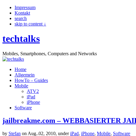
Impressum
Kontakt
search
skip to content ↓
techtalks
Mobiles, Smartphones, Computers and Networks
Home
Allgemein
HowTo – Guides
Mobile
ATV2
iPad
iPhone
Software
jailbreakme.com – WEBBASIERTER J
by
Stefan
on Aug..02, 2010, under
iPad
,
iPhone
,
Mobile
,
Software