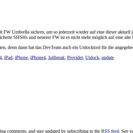
mit FW Umbrella sichern, um so jederzeit wieder auf eine dieser aktue
icherte SHSHs und neuerer FW ist es nicht mehr möglich auf eine alte 
rten, denn dann hat das DevTeam auch ein Unlocktool für die angegeben
4
,
iPad
,
iPhone
,
iPhone4
,
Jailbreak
,
Provider
,
Unlock
,
update
aving comments, and stay updated by subscribing to the
RSS feed
. See y