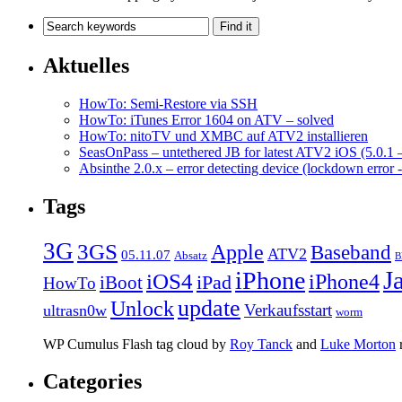
Aktuelles
HowTo: Semi-Restore via SSH
HowTo: iTunes Error 1604 on ATV – solved
HowTo: nitoTV und XMBC auf ATV2 installieren
SeasOnPass – untethered JB for latest ATV2 iOS (5.0.1 
Absinthe 2.0.x – error detecting device (lockdown error 
Tags
3G
3GS
Apple
Baseband
ATV2
05.11.07
Absatz
B
J
iPhone
iOS4
iPhone4
iPad
iBoot
HowTo
update
Unlock
Verkaufsstart
ultrasn0w
worm
WP Cumulus Flash tag cloud by
Roy Tanck
and
Luke Morton
Categories