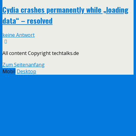
Cydia crashes permanently while „loading
data“ – resolved
keine Antwort
All content Copyright techtalks.de
Zum Seitenanfang
Mobil
Desktop