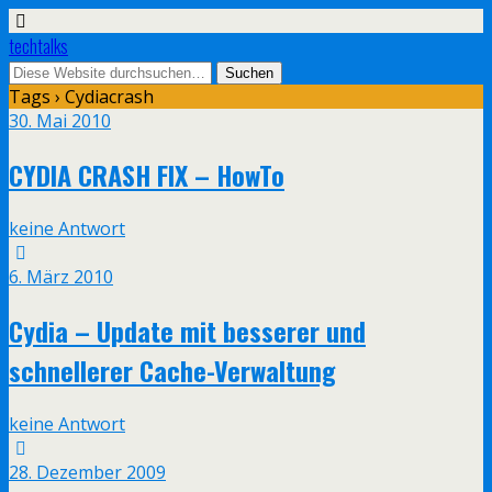
techtalks
Tags › Cydiacrash
30. Mai 2010
CYDIA CRASH FIX – HowTo
keine Antwort
6. März 2010
Cydia – Update mit besserer und
schnellerer Cache-Verwaltung
keine Antwort
28. Dezember 2009