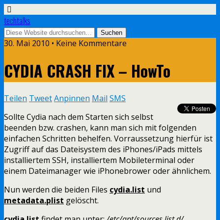
techtalks
30. Mai 2010 • Keine Kommentare
CYDIA CRASH FIX – HowTo
Teilen
Tweet
Anpinnen
Mail
SMS
Sollte Cydia nach dem Starten sich selbst
beenden bzw. crashen, kann man sich mit folgenden
einfachen Schritten behelfen. Vorraussetzung hierfür ist
Zugriff auf das Dateisystem des iPhones/iPads mittels
installiertem SSH, installiertem Mobileterminal oder
einem Dateimanager wie iPhonebrower oder ähnlichem.
Nun werden die beiden Files
cydia.list
und
metadata.plist
gelöscht.
cydia.list
findet man unter:
/etc/apt/sources.list.d/