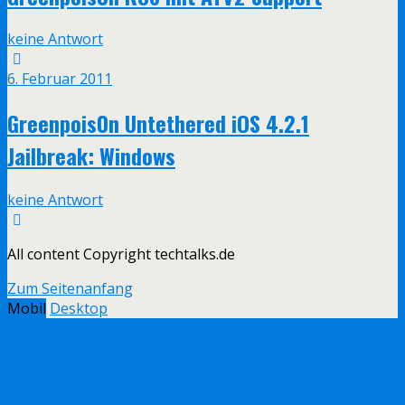
keine Antwort
6. Februar 2011
Greenpois0n Untethered iOS 4.2.1
Jailbreak: Windows
keine Antwort
All content Copyright techtalks.de
Zum Seitenanfang
Mobil
Desktop