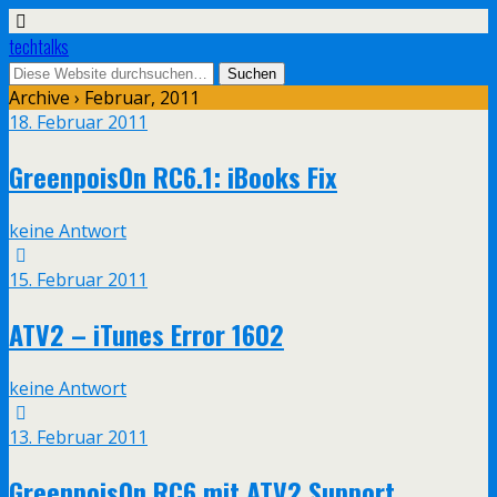
techtalks
Archive › Februar, 2011
18. Februar 2011
Greenpois0n RC6.1: iBooks Fix
keine Antwort
15. Februar 2011
ATV2 – iTunes Error 1602
keine Antwort
13. Februar 2011
Greenpois0n RC6 mit ATV2 Support