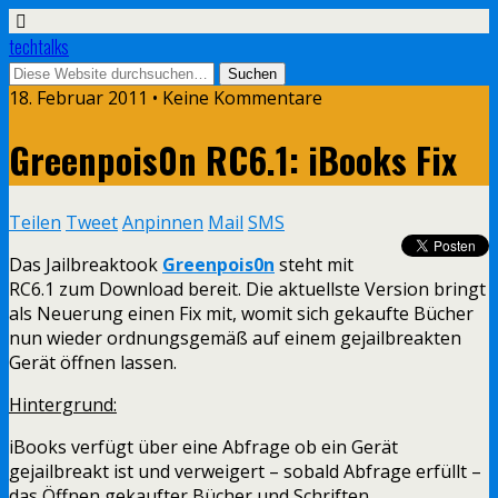
techtalks
18. Februar 2011 • Keine Kommentare
Greenpois0n RC6.1: iBooks Fix
Teilen
Tweet
Anpinnen
Mail
SMS
Das Jailbreaktook
Greenpois0n
steht mit
RC6.1 zum Download bereit. Die aktuellste Version bringt
als Neuerung einen Fix mit, womit sich gekaufte Bücher
nun wieder ordnungsgemäß auf einem gejailbreakten
Gerät öffnen lassen.
Hintergrund:
iBooks verfügt über eine Abfrage ob ein Gerät
gejailbreakt ist und verweigert – sobald Abfrage erfüllt –
das Öffnen gekaufter Bücher und Schriften.