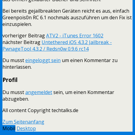
Bei bereits gejailbreakten Geräten reicht es aus, einfach
Greenpois0n RC 6.1 nochmals auszuführen um den Fix ist
einzuspielen.
vorheriger Beitrag
ATV2 - iTunes Error 1602
nächster Beitrag
Untethered iOS 4.3.2 Jailbreak -
PwnageTool 4.3.2 / Redsn0w 0.9.6 rc14
Du musst
eingeloggt sein
um einen Kommentar zu
hinterlassen.
Profil
Du musst
angemeldet
sein, um einen Kommentar
abzugeben.
All content Copyright techtalks.de
Zum Seitenanfang
Mobil
Desktop