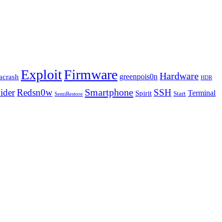
Exploit
Firmware
Hardware
greenpois0n
acrash
HDR
Smartphone
ider
Redsn0w
SSH
Terminal
Spirit
Start
SemiRestore