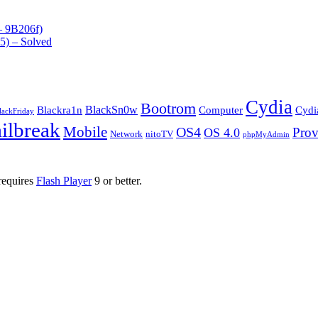
– 9B206f)
-5) – Solved
Cydia
Bootrom
BlackSn0w
Blackra1n
Computer
Cydi
lackFriday
ailbreak
Mobile
OS4
Prov
OS 4.0
Network
nitoTV
phpMyAdmin
requires
Flash Player
9 or better.