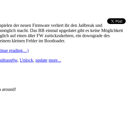
pielen der neuen Firmware verliert ihr den Jailbreak und
nmöglich macht. Das BB einmal upgedatet gibt es keine Möglichkeit
glich auf einen älter FW zurückzukehren, ein downgrade des
 einem kleinen Fehler im Bootloader.
tinue reading…)
ultrasn0w
,
Unlock
,
update
more...
a around!