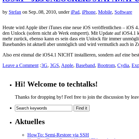
by
Stefan
on Sep..08, 2010, under
iPad
,
iPhone
,
Mobile
,
Software
Heute wird Apple über iTunes eine neue iOS veröffentlichen – iOS 4.1
den Unlock (sofern nicht ab Werk entsperrt). Mit Update auf iOS4.1
mehr zurück, ebenso kann es sein dass ein Unlock für immer unmögl
Basebandes ist aktuell aber unmöglich und wird vermutlich auch in Zu
Also erst einmal die iOS4.1 NICHT installieren, sondern auf eine be
Leave a Comment
:
3G
,
3GS
,
Apple
,
Baseband
,
Bootrom
,
Cydia
,
Exp
Hi! Welcome to techtalks!
Thanks for dropping by! Feel free to join the discussion by le
Aktuelles
HowTo: Semi-Restore via SSH