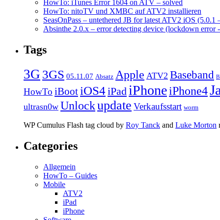
HowTo: iTunes Error 1604 on ATV – solved
HowTo: nitoTV und XMBC auf ATV2 installieren
SeasOnPass – untethered JB for latest ATV2 iOS (5.0.1 
Absinthe 2.0.x – error detecting device (lockdown error 
Tags
3G
3GS
Apple
Baseband
ATV2
05.11.07
Absatz
B
J
iPhone
iOS4
iPhone4
iPad
iBoot
HowTo
update
Unlock
Verkaufsstart
ultrasn0w
worm
WP Cumulus Flash tag cloud by
Roy Tanck
and
Luke Morton
Categories
Allgemein
HowTo – Guides
Mobile
ATV2
iPad
iPhone
Software