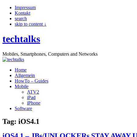
Impressum
Kontakt
search
skip to content ↓
techtalks
Mobiles, Smartphones, Computers and Networks
Home
Allgemein
HowTo – Guides
Mobile
ATV2
iPad
iPhone
Software
Tag: iOS4.1
iOS4.1 – JBs/UNLOCKERs STAY AWAY