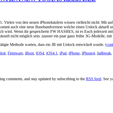
. Vielen von den neuen iPhonekäufern wissen vielleicht nicht: Mit aufs
 kommt auch eine neue Basebandversion welche einen Unlock aktuell u
ich wird. Wenn ihr gespeicherte FW HASHES, ist es Euch jederzeit mö
kunft nicht möglich sein. (ausser ein paar ganz frühe 3G-Modelle, mit
stätigte Methode warten, dass ein JB mit Unlock entwickelt wurde.
(con
loit
,
Firmware
,
iBoot
,
iOS4
,
iOS4.1
,
iPad
,
iPhone
,
iPhone4
,
Jailbreak
,
aving comments, and stay updated by subscribing to the
RSS feed
. See y