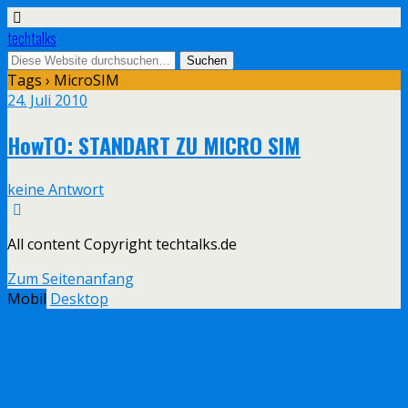
techtalks
Tags › MicroSIM
24. Juli 2010
HowTO: STANDART ZU MICRO SIM
keine Antwort
All content Copyright techtalks.de
Zum Seitenanfang
Mobil
Desktop