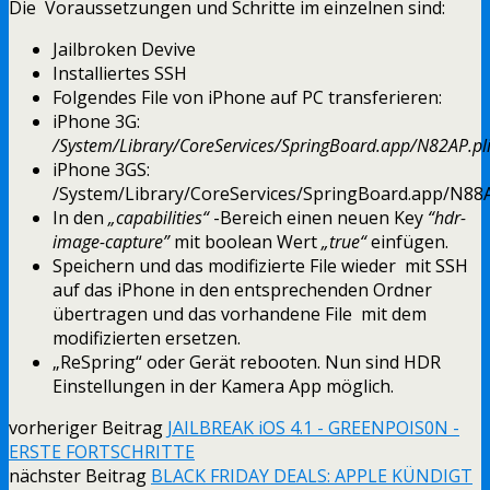
Die Voraussetzungen und Schritte im einzelnen sind:
Jailbroken Devive
Installiertes SSH
Folgendes File von iPhone auf PC transferieren:
iPhone 3G:
/System/Library/CoreServices/SpringBoard.app/N82AP.pli
iPhone 3GS:
/System/Library/CoreServices/SpringBoard.app/N88A
In den
„capabilities“
-Bereich einen neuen Key
“hdr-
image-capture”
mit boolean Wert
„true“
einfügen.
Speichern und das modifizierte File wieder mit SSH
auf das iPhone in den entsprechenden Ordner
übertragen und das vorhandene File mit dem
modifizierten ersetzen.
„ReSpring“ oder Gerät rebooten. Nun sind HDR
Einstellungen in der Kamera App möglich.
vorheriger Beitrag
JAILBREAK iOS 4.1 - GREENPOIS0N -
ERSTE FORTSCHRITTE
nächster Beitrag
BLACK FRIDAY DEALS: APPLE KÜNDIGT