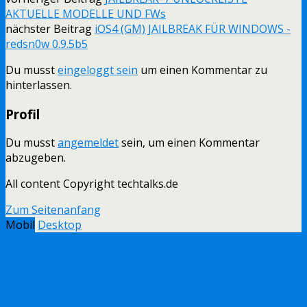
AKTUELLE MODELLE UND FWs
nächster Beitrag
iOS4 (GM) JAILBREAK FÜR WINDOWS -
redsn0w 0.9.5b5
Du musst
eingeloggt sein
um einen Kommentar zu
hinterlassen.
Profil
Du musst
angemeldet
sein, um einen Kommentar
abzugeben.
All content Copyright techtalks.de
Zum Seitenanfang
Mobil
Desktop