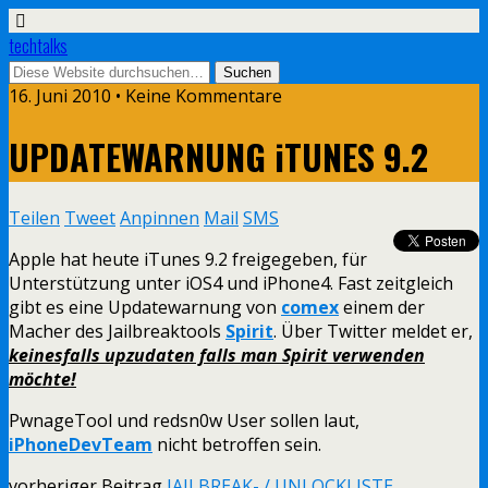
techtalks
16. Juni 2010 • Keine Kommentare
UPDATEWARNUNG iTUNES 9.2
Teilen
Tweet
Anpinnen
Mail
SMS
Apple hat heute iTunes 9.2 freigegeben, für
Unterstützung unter iOS4 und iPhone4. Fast zeitgleich
gibt es eine Updatewarnung von
comex
einem der
Macher des Jailbreaktools
Spirit
. Über Twitter meldet er,
keinesfalls upzudaten falls man Spirit verwenden
möchte!
PwnageTool und redsn0w User sollen laut,
iPhoneDevTeam
nicht betroffen sein.
vorheriger Beitrag
JAILBREAK- / UNLOCKLISTE