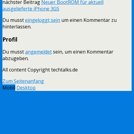
nächster Beitrag
Neuer BootROM für aktuell
ausgelieferte iPhone 3GS
Du musst
eingeloggt sein
um einen Kommentar zu
hinterlassen.
Profil
Du musst
angemeldet
sein, um einen Kommentar
abzugeben.
All content Copyright techtalks.de
Zum Seitenanfang
Mobil
Desktop