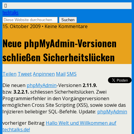
techtalks
15. Oktober 2009 • Keine Kommentare
Neue phpMyAdmin-Versionen
schließen Sicherheitslücken
Teilen
Tweet
Anpinnen
Mail
SMS
Die neuen
phpMyAdmin
-Versionen
2.11.9.
bzw.
3.2.2.1.
schliessen Sicherheitslücken. Zwei
Programmierfehler in den Vorgängerversionen
ermöglichen Cross Site Scripting (XSS), sowie sowie das
Injizieren beliebiger SQL-Befehle. Update:
phpMyAdmin
vorheriger Beitrag
Hallo Welt und Willkommen auf
techtalks.de!