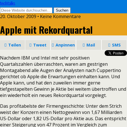
techtalks
20. Oktober 2009 • Keine Kommentare
Apple mit Rekordquartal
Teilen
Tweet
Anpinnen
Mail
SMS
Nachdem IBM und Intel mit sehr positiven
Quartalszahlen überraschten, waren am gestrigen
Montagabend alle Augen der Analysten nach Cuppertino
gerichtet ob Apple die Erwartungen einhalten kann. Und
Apple kann, und hat den zuweilen immer gerne
tiefgestapelten Gewinn je Aktie bei weitem übertroffen und
ein wiederholt ein neues Rekordquartal vorgelegt.
Das profitabelste der Firmengeschichte: Unter dem Strich
weist der Konzern einen Nettogewinn von 1,67 Milliarden
US-Dollar oder 1,82 US-Dollar pro Aktie aus. Das entspricht
einer Steigerung von 47 Prozent im Vergleich zum